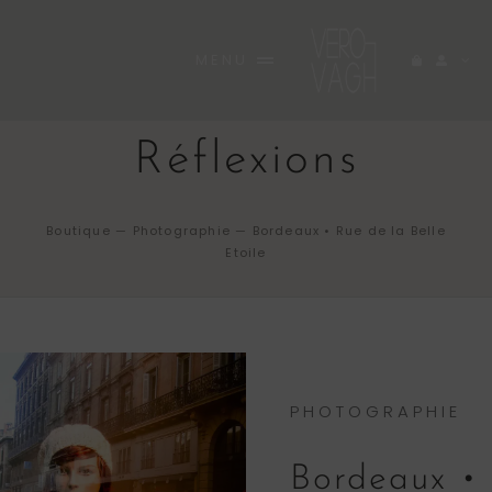
Passer
au
MENU
contenu
ACCUEIL
Réflexions
BOUTIQUE
RARE
Boutique
—
Photographie
—
Bordeaux • Rue de la Belle
Etoile
A PROPOS
INEDITES
CARNET
PHOTOGRAPHIE
CONTACT
Bordeaux •