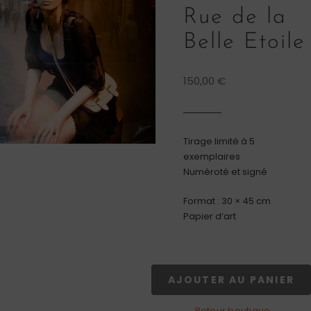
Rue de la
Belle Etoile
150,00
€
Tirage limité à 5
exemplaires
Numéroté et signé
Format : 30 × 45 cm
Papier d’art
AJOUTER AU PANIER
quantité
de
← Retour boutique