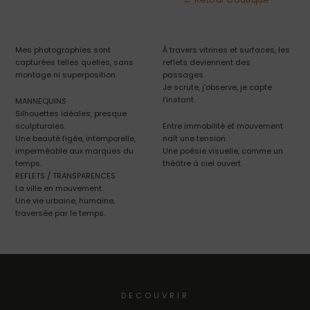
Bordeaux
•
Mes photographies sont
À travers vitrines et surfaces, les
Rue
capturées telles quelles, sans
reflets deviennent des
de
montage ni superposition.
passages.
Je scrute, j’observe, je capte
la
l’instant.
MANNEQUINS
Belle
Silhouettes idéales, presque
sculpturales.
Entre immobilité et mouvement
Etoile
Une beauté figée, intemporelle,
naît une tension.
imperméable aux marques du
Une poésie visuelle, comme un
temps.
théâtre à ciel ouvert.
REFLETS / TRANSPARENCES
La ville en mouvement.
Une vie urbaine, humaine,
traversée par le temps.
DECOUVRIR