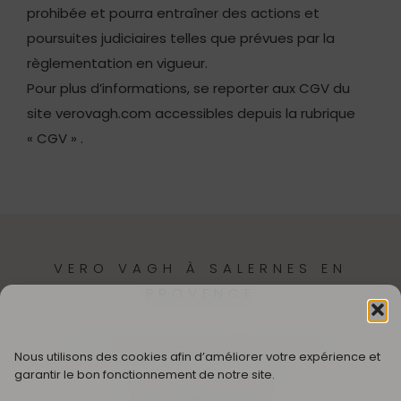
prohibée et pourra entraîner des actions et
poursuites judiciaires telles que prévues par la
règlementation en vigueur.
Pour plus d’informations, se reporter aux CGV du
site verovagh.com accessibles depuis la rubrique
« CGV » .
VERO VAGH À SALERNES EN
PROVENCE
12,
Cr Théodore Bouge
83690-Salernes
Nous utilisons des cookies afin d’améliorer votre expérience et
garantir le bon fonctionnement de notre site.
SUIVEZ MON UNIVERS