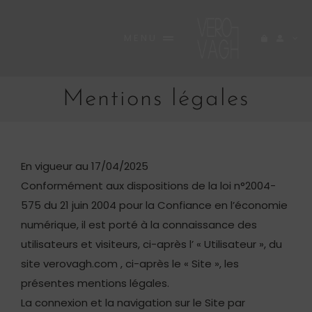
Passer
au
MENU
contenu
ACCUEIL
Mentions légales
BOUTIQUE
RARE
En vigueur au 17/04/2025
A PROPOS
Conformément aux dispositions de la loi n°2004-
INEDITES
575 du 21 juin 2004 pour la Confiance en l’économie
numérique, il est porté à la connaissance des
CARNET
utilisateurs et visiteurs, ci-après l’ « Utilisateur », du
site verovagh.com , ci-après le « Site », les
CONTACT
présentes mentions légales.
La connexion et la navigation sur le Site par