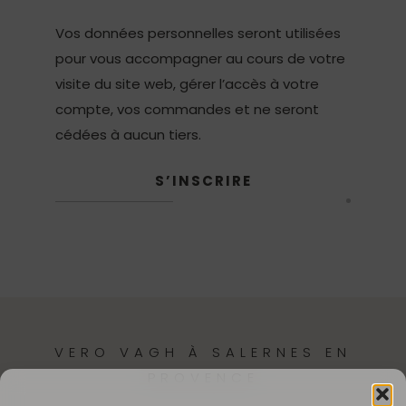
Vos données personnelles seront utilisées
pour vous accompagner au cours de votre
visite du site web, gérer l’accès à votre
compte, vos commandes et ne seront
cédées à aucun tiers.
S’INSCRIRE
VERO VAGH À SALERNES EN
PROVENCE