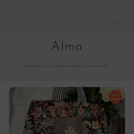
Passer
au
MENU
contenu
ACCUEIL
BOUTIQUE
Alma
RARE
Boutique
—
Collection textile
—
Sac Alma
A PROPOS
INEDITES
Pièce
unique
CARNET
CONTACT