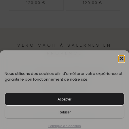
120,00
€
120,00
€
VERO VAGH À SALERNES EN
PROVENCE
12,
Cr Théodore Bouge
83690-Salernes
Nous utilisons des cookies afin d’améliorer votre expérience et
garantir le bon fonctionnement de notre site.
SUIVEZ MON UNIVERS
Accepter
© CRÉÉ AVEC ❤️ PAR VÉRO VAGH
Refuser
Mentions légales
·.
CGV
·
Rétractation
Politique de cookies