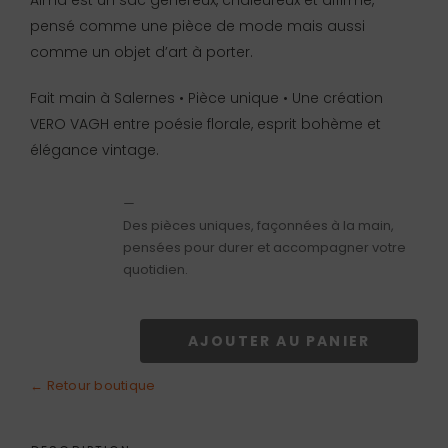
Alma est un sac généreux, chaleureux et affirmé,
pensé comme une pièce de mode mais aussi
comme un objet d’art à porter.
Fait main à Salernes • Pièce unique • Une création
VERO VAGH entre poésie florale, esprit bohème et
élégance vintage.
—
Des pièces uniques, façonnées à la main,
pensées pour durer et accompagner votre
quotidien.
AJOUTER AU PANIER
quantité
de
← Retour boutique
Sac
Alma