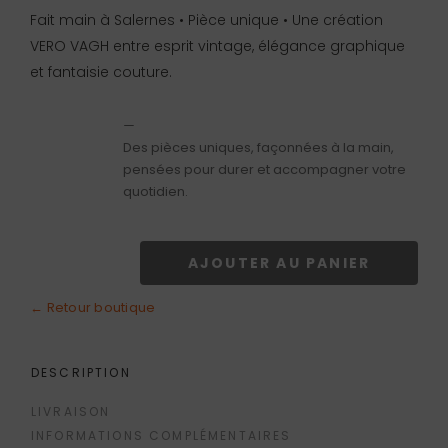
Fait main à Salernes • Pièce unique • Une création
VERO VAGH entre esprit vintage, élégance graphique
et fantaisie couture.
—
Des pièces uniques, façonnées à la main,
pensées pour durer et accompagner votre
quotidien.
AJOUTER AU PANIER
quantité
de
← Retour boutique
Sac
Bertille
DESCRIPTION
LIVRAISON
INFORMATIONS COMPLÉMENTAIRES