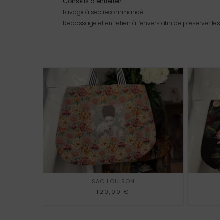
Conseils d’entretien :
Lavage à sec recommandé.
Repassage et entretien à l’envers afin de préserver les 
AJOUTER AU PANIER
AJOUTER 
SAC LOUISON
120,00
€