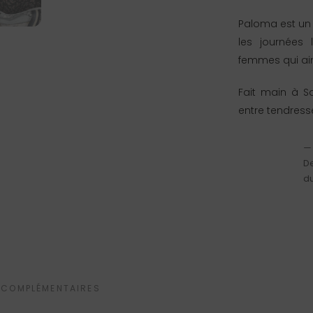
Paloma est un
les journées 
femmes qui ai
Fait main à S
entre tendresse
—
De
du
quantit
de
Sac
 COMPLÉMENTAIRES
Paloma