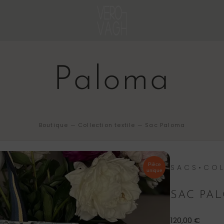
Paloma
Boutique
—
Collection textile
—
Sac Paloma
Pièce
SACS•COL
unique
SAC PA
120,00
€