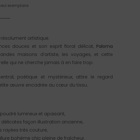
seul exemplaire
t résolument artistique.
ces douces et son esprit floral délicat,
Paloma
andes maisons d’artiste, les voyages, et cette
lle qui ne cherche jamais à en faire trop.
entral, poétique et mystérieux, attire le regard
ite œuvre encadrée au cœur du tissu.
poudré lumineux et apaisant,
s délicates façon illustration ancienne,
 rayées très couture,
allure bohème chic pleine de fraîcheur.