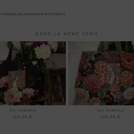
matières, les couleurs et les finitions.
DANS LA MÊME SÉRIE
AU PANIER
AJOUTER AU PANIER
SAC GARANCE
SAC GABRIELLE
120,00
€
120,00
€