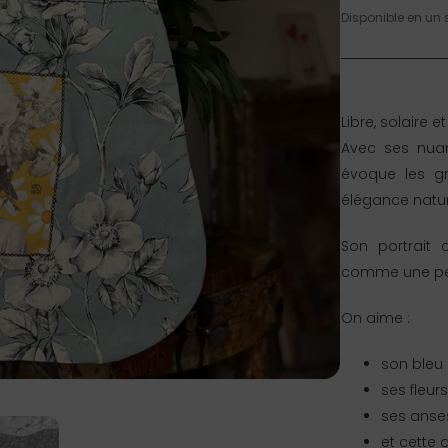
Disponible en un 
Libre, solaire e
Avec ses nuan
évoque les gr
élégance nature
Son portrait c
comme une pet
On aime :
son bleu 
ses fleur
ses anses
et cette 