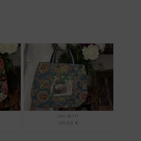
AJOUTER AU PANIER
SAC BETTY
120,00
€