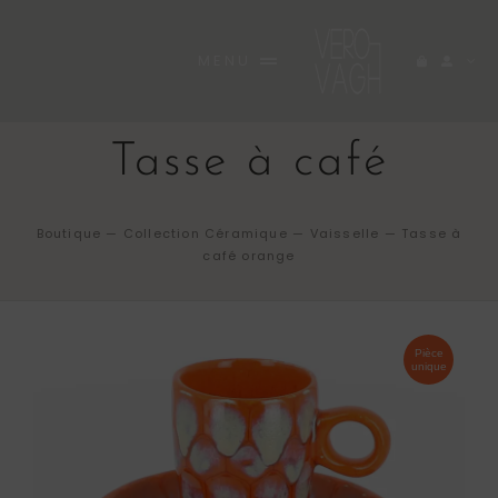
Passer
au
MENU
contenu
ACCUEIL
Tasse à café
BOUTIQUE
RARE
Boutique
—
Collection Céramique
—
Vaisselle
—
Tasse à
café orange
A PROPOS
INEDITES
Pièce
unique
CARNET
CONTACT