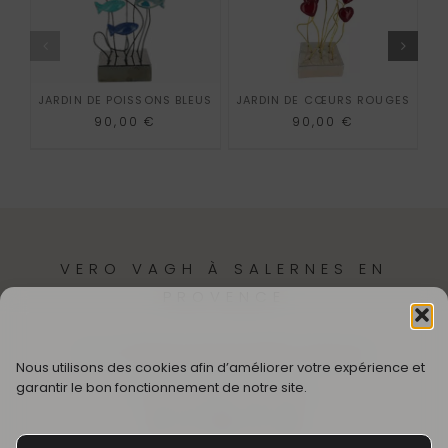
AJOUTER AU PANIER
AJOUTER AU PANIER
JARDIN DE POISSONS BLEUS
JARDIN DE CŒURS ROUGES
90,00
€
90,00
€
VERO VAGH À SALERNES EN
PROVENCE
12,
Cr Théodore Bouge
83690-Salernes
Nous utilisons des cookies afin d’améliorer votre expérience et
garantir le bon fonctionnement de notre site.
SUIVEZ MON UNIVERS