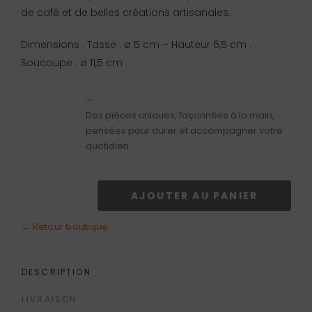
de café et de belles créations artisanales.
Dimensions : Tasse : ø 5 cm – Hauteur 6,5 cm .
Soucoupe : ø 11,5 cm
—
Des pièces uniques, façonnées à la main,
pensées pour durer et accompagner votre
quotidien.
AJOUTER AU PANIER
quantité
de
← Retour boutique
Tasse
à
DESCRIPTION
café
LIVRAISON
orange