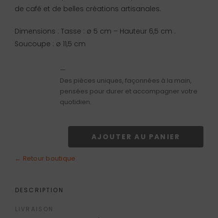
de café et de belles créations artisanales.
Dimensions : Tasse : ø 5 cm – Hauteur 6,5 cm .
Soucoupe : ø 11,5 cm
—
Des pièces uniques, façonnées à la main,
pensées pour durer et accompagner votre
quotidien.
AJOUTER AU PANIER
quantité
de
← Retour boutique
Tasse
à
DESCRIPTION
café
LIVRAISON
rose