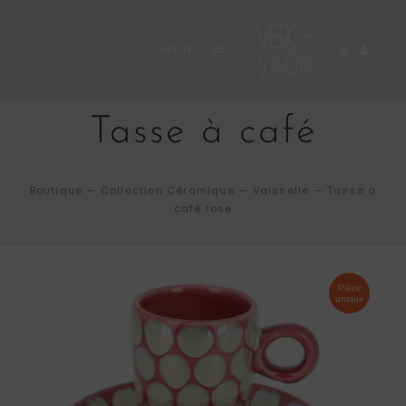
Passer
au
MENU
contenu
ACCUEIL
Tasse à café
BOUTIQUE
RARE
Boutique
—
Collection Céramique
—
Vaisselle
—
Tasse à
café rose
A PROPOS
INEDITES
Pièce
unique
CARNET
CONTACT