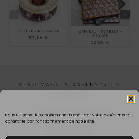
AJOUTER AU PANIER
CENDRIER ROUGE GM
CARREAU « ÉCAILLES »
ORANGE
55,00
€
20,00
€
VERO VAGH À SALERNES EN
PROVENCE
12,
Cr Théodore Bouge
83690-Salernes
Nous utilisons des cookies afin d’améliorer votre expérience et
garantir le bon fonctionnement de notre site.
SUIVEZ MON UNIVERS