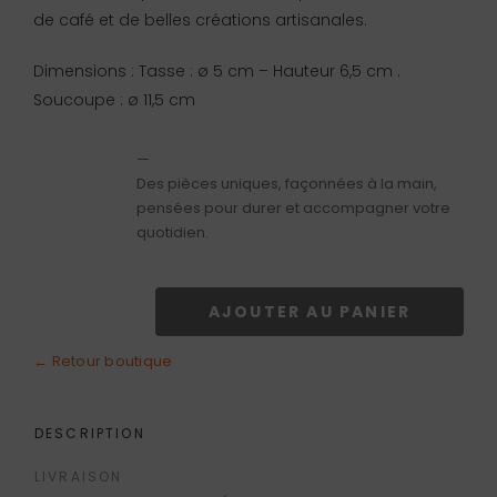
de café et de belles créations artisanales.
Dimensions : Tasse : ø 5 cm – Hauteur 6,5 cm .
Soucoupe : ø 11,5 cm
—
Des pièces uniques, façonnées à la main,
pensées pour durer et accompagner votre
quotidien.
AJOUTER AU PANIER
quantité
de
← Retour boutique
Tasse
à
DESCRIPTION
café
LIVRAISON
rouge