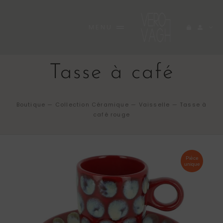
Passer
au
MENU
contenu
ACCUEIL
Tasse à café
BOUTIQUE
RARE
Boutique
—
Collection Céramique
—
Vaisselle
—
Tasse à
café rouge
A PROPOS
INEDITES
Pièce
unique
CARNET
CONTACT