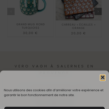
GRAND MUG ROND
G
CARREAU « ÉCAILLES »
TURQUOISE
ORANGE
30,00
€
20,00
€
VERO VAGH À SALERNES EN
PROVENCE
12,
Cr Théodore Bouge
83690-Salernes
Nous utilisons des cookies afin d’améliorer votre expérience et
garantir le bon fonctionnement de notre site.
SUIVEZ MON UNIVERS