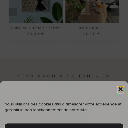
J
CARREAU « NANA » • SYLVIA
BAGUE DOUBLE
35,00
€
30,00
€
VERO VAGH À SALERNES EN
PROVENCE
12,
Cr Théodore Bouge
83690-Salernes
Nous utilisons des cookies afin d’améliorer votre expérience et
garantir le bon fonctionnement de notre site.
SUIVEZ MON UNIVERS