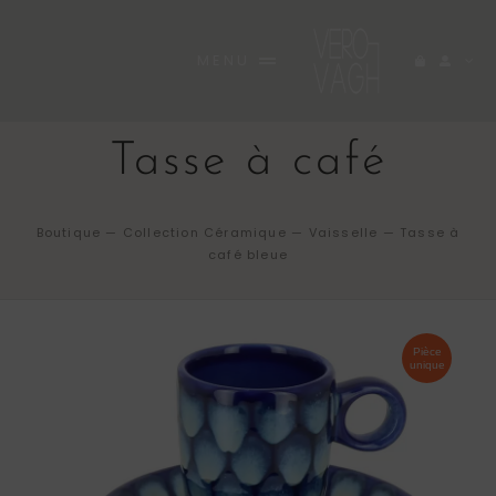
Passer
au
MENU
contenu
ACCUEIL
Tasse à café
BOUTIQUE
RARE
Boutique
—
Collection Céramique
—
Vaisselle
—
Tasse à
café bleue
A PROPOS
INEDITES
Pièce
unique
CARNET
CONTACT