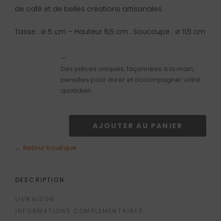
de café et de belles créations artisanales.
Tasse : ø 5 cm – Hauteur 6,5 cm . Soucoupe : ø 11,5 cm
—
Des pièces uniques, façonnées à la main,
pensées pour durer et accompagner votre
quotidien.
AJOUTER AU PANIER
quantité
de
← Retour boutique
Tasse
à
DESCRIPTION
café
LIVRAISON
bleue
INFORMATIONS COMPLÉMENTAIRES