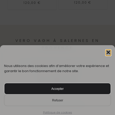
120,00
€
120,00
€
VERO VAGH À SALERNES EN
PROVENCE
12,
Cr Théodore Bouge
83690-Salernes
Nous utilisons des cookies afin d’améliorer votre expérience et
garantir le bon fonctionnement de notre site.
SUIVEZ MON UNIVERS
Accepter
© CRÉÉ AVEC ❤️ PAR VÉRO VAGH
Refuser
Mentions légales
·.
CGV
·
Rétractation
Politique de cookies