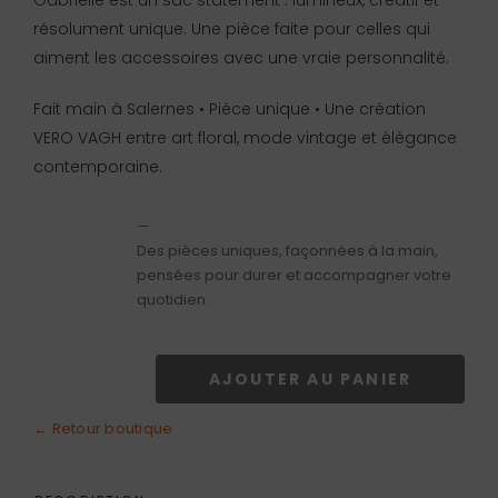
Gabrielle est un sac statement : lumineux, créatif et
résolument unique. Une pièce faite pour celles qui
aiment les accessoires avec une vraie personnalité.
Fait main à Salernes • Pièce unique • Une création
VERO VAGH entre art floral, mode vintage et élégance
contemporaine.
—
Des pièces uniques, façonnées à la main,
pensées pour durer et accompagner votre
quotidien.
AJOUTER AU PANIER
quantité
de
← Retour boutique
Sac
Gabrielle