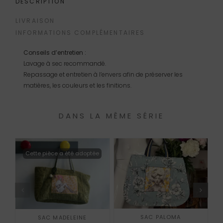
DESCRIPTION
LIVRAISON
INFORMATIONS COMPLÉMENTAIRES
Conseils d’entretien :
Lavage à sec recommandé.
Repassage et entretien à l’envers afin de préserver les
matières, les couleurs et les finitions.
DANS LA MÊME SÉRIE
Cette pièce a été adoptée
AJOUTER AU PANIER
SAC PALOMA
SAC MADELEINE