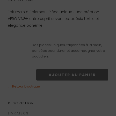
pleines de vie.
Fait main à Salernes • Pièce unique • Une création
VERO VAGH entre esprit seventies, poésie textile et
élégance bohème.
—
Des pièces uniques, façonnées à la main,
pensées pour durer et accompagner votre
quotidien.
AJOUTER AU PANIER
quantité
de
← Retour boutique
Sac
Léonie
DESCRIPTION
LIVRAISON