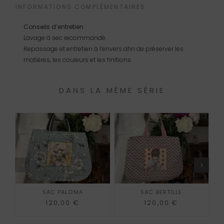
INFORMATIONS COMPLÉMENTAIRES
Conseils d’entretien :
Lavage à sec recommandé.
Repassage et entretien à l’envers afin de préserver les
matières, les couleurs et les finitions.
DANS LA MÊME SÉRIE
AJOUTER AU PANIER
AJOUTER AU PANIER
SAC PALOMA
SAC BERTILLE
120,00
€
120,00
€