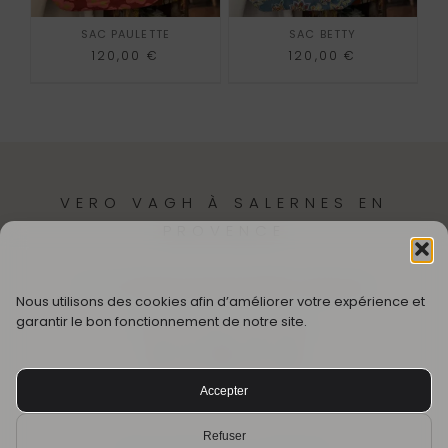
SAC PAULETTE
SAC BETTY
120,00
€
120,00
€
VERO VAGH À SALERNES EN
PROVENCE
12,
Cr Théodore Bouge
83690-Salernes
Nous utilisons des cookies afin d’améliorer votre expérience et
garantir le bon fonctionnement de notre site.
SUIVEZ MON UNIVERS
Accepter
© CRÉÉ AVEC ❤️ PAR VÉRO VAGH
Refuser