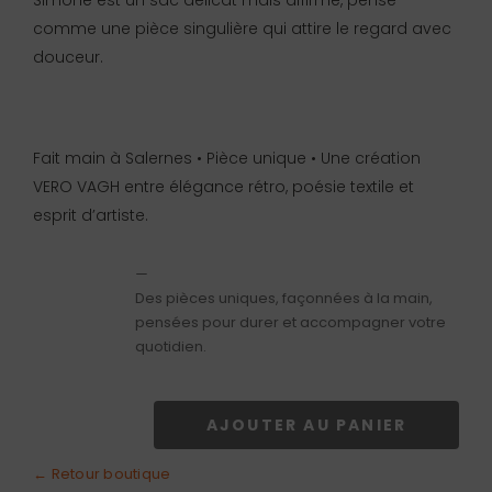
Simone est un sac délicat mais affirmé, pensé
comme une pièce singulière qui attire le regard avec
douceur.
Fait main à Salernes • Pièce unique • Une création
VERO VAGH entre élégance rétro, poésie textile et
esprit d’artiste.
—
Des pièces uniques, façonnées à la main,
pensées pour durer et accompagner votre
quotidien.
AJOUTER AU PANIER
quantité
de
← Retour boutique