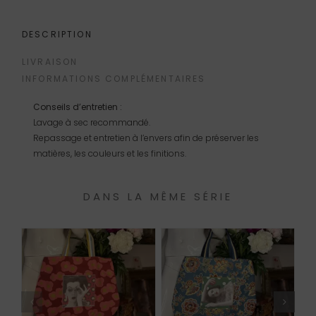
Sac
Simone
DESCRIPTION
LIVRAISON
INFORMATIONS COMPLÉMENTAIRES
Conseils d’entretien :
Lavage à sec recommandé.
Repassage et entretien à l’envers afin de préserver les
matières, les couleurs et les finitions.
DANS LA MÊME SÉRIE
AJOUTER AU PANIER
AJOUTER AU PANIER